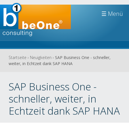
Jump to navigation
☰
Sie
Startseite
›
Neuigkeiten
›
SAP Business One - schneller,
weiter, in Echtzeit dank SAP HANA
sind
hier
SAP Business One -
schneller, weiter, in
Echtzeit dank SAP HANA