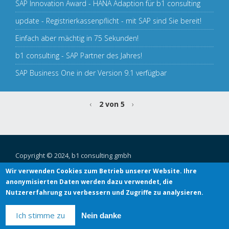
SAP Innovation Award - HANA Adaption für b1 consulting
update - Registrierkassenpflicht - mit SAP sind Sie bereit!
Einfach aber mächtig in 75 Sekunden!
b1 consulting - SAP Partner des Jahres!
SAP Business One in der Version 9.1 verfügbar
‹
2 von 5
›
Copyright © 2024, b1 consulting gmbh
Tel.: +43 (1) 523 50 11 / E-Mail:
office@b1c.at
Wir verwenden Cookies zum Betrieb unserer Website. Ihre
Linke Wienzeile 4/1/8,
1060
Wien
, Österreich
anonymisierten Daten werden dazu verwendet, die
Nutzererfahrung zu verbessern und Zugriffe zu analysieren.
Ich stimme zu
Nein danke